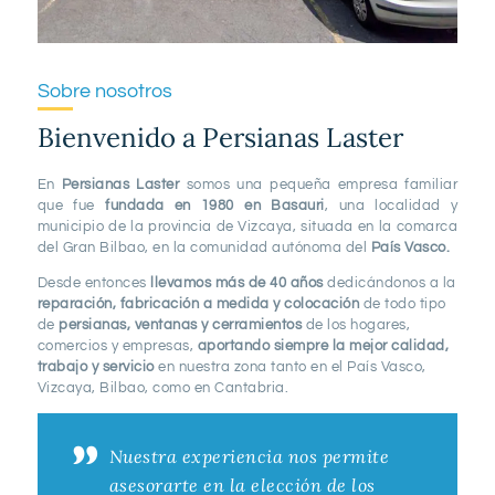
Sobre nosotros
L-V 09:00 - 19:00
Bienvenido a Persianas Laster
Bilbao
En
Persianas Laster
somos una pequeña empresa familiar
944 260 024
que fue
fundada en 1980 en Basauri
, una localidad y
municipio de la provincia de Vizcaya, situada en la comarca
del Gran Bilbao, en la comunidad autónoma del
País Vasco.
Desde entonces
llevamos más de 40 años
dedicándonos a la
reparación, fabricación a medida y colocación
de todo tipo
de
persianas, ventanas y cerramientos
de los hogares,
comercios y empresas,
aportando siempre la mejor calidad,
trabajo y servicio
en nuestra zona tanto en el País Vasco,
Vizcaya, Bilbao, como en Cantabria.
Nuestra experiencia nos permite
asesorarte en la elección de los