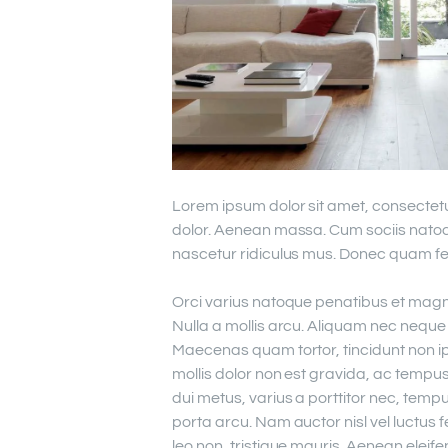
Lorem ipsum dolor sit amet, consectet
dolor. Aenean massa. Cum sociis natoq
nascetur ridiculus mus. Donec quam feli
Orci varius natoque penatibus et magni
Nulla a mollis arcu. Aliquam nec neque s
Maecenas quam tortor, tincidunt non i
mollis dolor non est gravida, ac temp
dui metus, varius a porttitor nec, tempus
porta arcu. Nam auctor nisl vel luctus f
leo non, tristique mauris. Aenean eleife