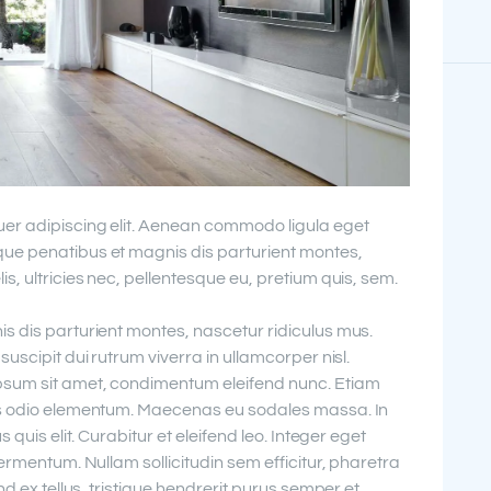
uer adipiscing elit. Aenean commodo ligula eget
ue penatibus et magnis dis parturient montes,
s, ultricies nec, pellentesque eu, pretium quis, sem.
s dis parturient montes, nascetur ridiculus mus.
uscipit dui rutrum viverra in ullamcorper nisl.
psum sit amet, condimentum eleifend nunc. Etiam
us odio elementum. Maecenas eu sodales massa. In
 quis elit. Curabitur et eleifend leo. Integer eget
ermentum. Nullam sollicitudin sem efficitur, pharetra
nd ex tellus, tristique hendrerit purus semper et.