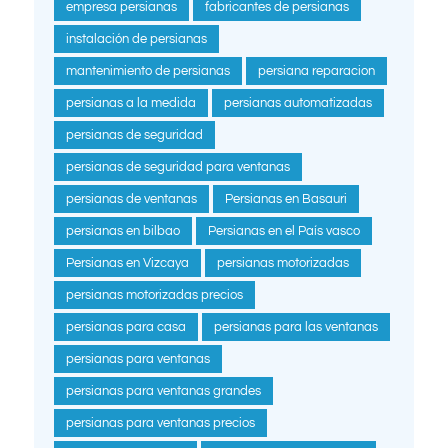
empresa persianas
fabricantes de persianas
instalación de persianas
mantenimiento de persianas
persiana reparacion
persianas a la medida
persianas automatizadas
persianas de seguridad
persianas de seguridad para ventanas
persianas de ventanas
Persianas en Basauri
persianas en bilbao
Persianas en el País vasco
Persianas en Vizcaya
persianas motorizadas
persianas motorizadas precios
persianas para casa
persianas para las ventanas
persianas para ventanas
persianas para ventanas grandes
persianas para ventanas precios