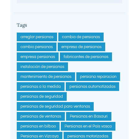
Tags
arreglar persianas
cambio de persianas
cambio persianas
empresa de persianas
empresa persianas
fabricantes de persianas
instalación de persianas
mantenimiento de persianas
persiana reparacion
persianas a la medida
persianas automatizadas
persianas de seguridad
persianas de seguridad para ventanas
persianas de ventanas
Persianas en Basauri
persianas en bilbao
Persianas en el País vasco
Persianas en Vizcaya
persianas motorizadas