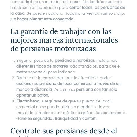
comodidad de un mando a distancia. No tendrás que ir de
habitación en habitación para
cerrar todas las persianas de
la casa
. Se pueden accionar todas a la vez, con un solo clip,
¡un hogar plenamente conectado!
La garantía de trabajar con las
L-V 09:00 - 19:00
mejores marcas internacionales
Bilbao
de persianas motorizadas
944 260 024
Según el peso de la
persiana a motorizar
, instalamos
diferentes tipos de motores,
adaptándolos, para que el
motor
soporte el peso indicado.
Disfrute de la comodidad que le ofrecerá el poder
accionar su persiana de local comercial a través de un
mando a distancia
. Accione su
persiana con tan sólo
apretar un botón.
Electrofreno
, Asegúrese de que su puerta de local
comercial no se pueda abrir sin mandos ni llaves
frenando el motor cuando éste no esté en funcionamiento.
G
ane en seguridad, tranquilidad y confort.
Controle sus persianas desde el