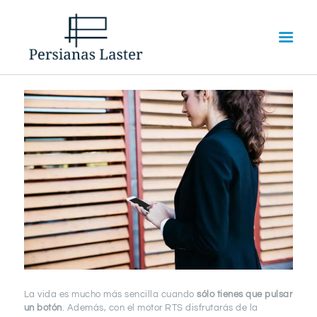
INICIO
SERVICIOS
SOBRE NOSOTROS
La vida es mucho más sencilla cuando
sólo tienes que pulsar
CONTACTO
un botón
. Además, con el motor RTS disfrutarás de la