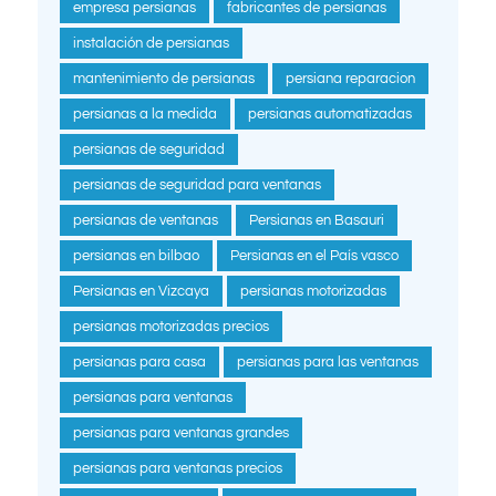
empresa persianas
fabricantes de persianas
instalación de persianas
mantenimiento de persianas
persiana reparacion
persianas a la medida
persianas automatizadas
persianas de seguridad
persianas de seguridad para ventanas
persianas de ventanas
Persianas en Basauri
persianas en bilbao
Persianas en el País vasco
Persianas en Vizcaya
persianas motorizadas
persianas motorizadas precios
persianas para casa
persianas para las ventanas
persianas para ventanas
persianas para ventanas grandes
persianas para ventanas precios