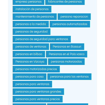
empresa persianas
fabricantes de persianas
instalación de persianas
mantenimiento de persianas
persiana reparacion
persianas a la medida
persianas automatizadas
persianas de seguridad
persianas de seguridad para ventanas
persianas de ventanas
Persianas en Basauri
persianas en bilbao
Persianas en el País vasco
Persianas en Vizcaya
persianas motorizadas
persianas motorizadas precios
persianas para casa
persianas para las ventanas
persianas para ventanas
persianas para ventanas grandes
persianas para ventanas precios