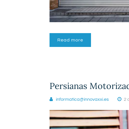
Read more
Persianas Motoriza
informatica@innovaxxi.es
2 