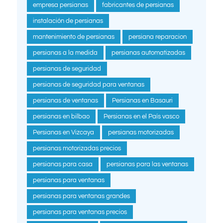
empresa persianas
fabricantes de persianas
instalación de persianas
mantenimiento de persianas
persiana reparacion
persianas a la medida
persianas automatizadas
persianas de seguridad
persianas de seguridad para ventanas
persianas de ventanas
Persianas en Basauri
persianas en bilbao
Persianas en el País vasco
Persianas en Vizcaya
persianas motorizadas
persianas motorizadas precios
persianas para casa
persianas para las ventanas
persianas para ventanas
persianas para ventanas grandes
persianas para ventanas precios